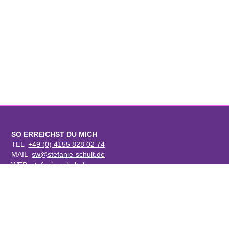
SO ERREICHST DU MICH
TEL
+49 (0) 4155 828 02 74
MAIL
sw@stefanie-schult.de
WEB
stefanie-schult.de